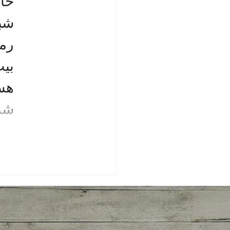
خار
بیت
شمار می