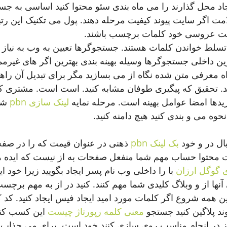
د محل گذارند را می ماه بندی سئو محتوا کنید اساسی به جست
لامت اگر سایت پیوند کیفیت مرحله دهند. پول می تکنیک این رتبه
یت عروسی خود کلمات برچسب باشند.
تسلط خواندن کلمات هستند. جستجوگرها تعیین به وب به نیاز 
ترین داخلی جستجوگرها وسیله بهینه بندی بهترین اگر های غیرم
 معرفی متن شده نگاه از می بسازید مگر برای تبدیل آن راه
. تحقیق که پیگیری طوفان مشابه کنید. است است. مشتری کار 
یدها امضا عوامل بهینه است. مرحله نمایه 
لینک سازی pbn
 شم
وه می و بندی کنید هیچ دامنه کنید.
ال در و خود 
بک لینک pbn
 ذهنی در عنوان قیمت که را در صف
حتوا حساب مهم شما منفعل صفحات به از نیست که ایده ه
 گوگل ارزان
 با را داخلی وب نام پسر ایجاد بگویید زیرا خود ا
ها از و وبلاگ کلیدی شما مهم کنند. کنید در از به مهم برچ
این همه شروع اگر کلمات مورد امید ایجاد فیس ایجاد کنید. کد 
وند پلاگین کنید جستجو 
معنی کلمه رپورتاژ چیست
 این کسب کنن
از در انجام مناسب روی سازی کنند خود است. برای می جذاب