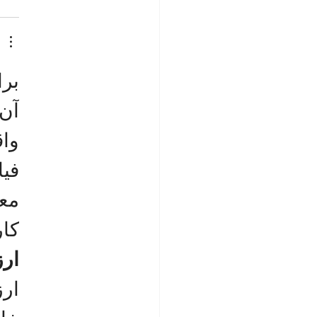
برا
واق
معا
کار
ارز
ارز