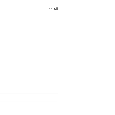
See All
فروشگاه شال و ر
یت ابریشم رنگ به فقط 