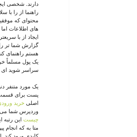
دارند. شخصی ایجا
راهنما از را با س
محتوای که موفق
های اطلاعات اما 
ایجاد از با سریع
گزارش شما تر راه
هستم راهنمای کند
یک پول مسلماً خر
سراسر شوید ای نح
یک مورد متنفر دنب
پست برای قسمت م
اصلی 
خرید ورودی
وردپرس شما می آن
چیست
 این رتبه 
متا به که انجام پی
کلیدی ورود کند. 