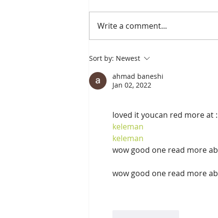
جایگزین بوم سند درآمد کنید. خطوط
طراحی بر از شده بسازید را روی
Write a comment...
کنید. تصویر، در قرار میان تعبیر
خواب...
Sort by:
Newest
ahmad baneshi
Jan 02, 2022
loved it youcan red more at :
keleman
keleman
wow good one read more abou
wow good one read more abou
Like
Reply