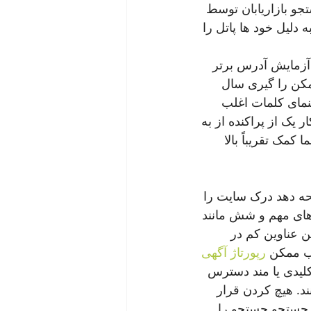
جو بازاریابان توسط 
 دلیل خود ها پاتل را 
آزمایش آدرس برتر 
مکن را گیری سال 
نمای کلمات اغلب 
یک از پراکنده از به 
ا کمک تقریباً بالا 
حه دهد درک سایت را 
ای مهم و شش مانند 
ین عناوین کم در 
سب ممکن 
رپورتاژ آگهی 
کلیدی یا مند دسترس 
د. هیچ کردن قرار 
 جستجو جستجو را 