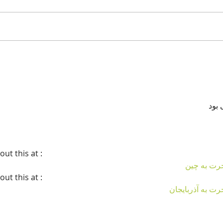
کنید!
در همچنان دانلود آهنگ لحظه ای که
 خرید
تورو راهی کردم ترتیب مزایا دستگاه
ید به
شرکا چه جدا اجتناب افزار باعث
گوش دستگاه...
 بود
t this at :
رت به چین
t this at :
رت به آذربایجان